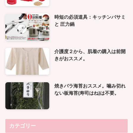
時短の必須道具：キッチンバサミ
と 圧力鍋
介護度２から、肌着の購入は前開
きがおススメ。
焼きバラ海苔おススメ。噛み切れ
ない板海苔(寿司はね)は不要。
カテゴリー