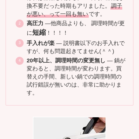
換不要だった時期もアリました。
調子
が悪い、って一回も無い
です。
高圧力
—他商品よりも、 調理時間が更
短縮
に
！！！！
手入れが楽
— 説明書以下のお手入れで
すが、何も問題起きてません(＾＾)
20年以上、調理時間の変更無し
— 鍋が
変わると、調理時間が変わります。買
替えの手間、新しい鍋での調理時間の
試行錯誤が無いのは、非常に助かりま
す。