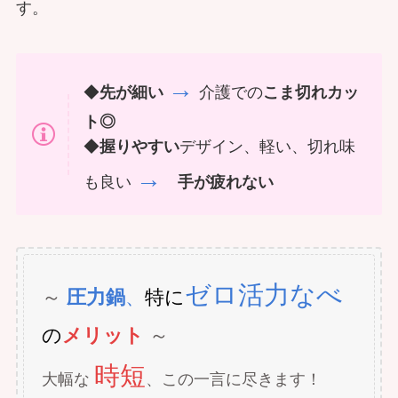
す。
→
◆
先が細い
介護での
こま切れカッ
ト◎
◆
握りやすい
デザイン、軽い、切れ味
→
も良い
手が疲れない
ゼロ活力なべ
～
圧力鍋
、
特に
の
メリット
～
時短
大幅な
、この一言に尽きます！