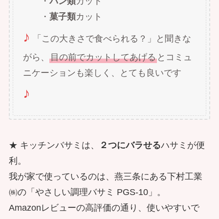
・
パン類
カット
・
菓子類
カット
♪
「この大きさで食べられる？」と聞きな
がら、
目の前でカットしてあげる
とコミュ
ニケーションも楽しく、とても良いです
♪
★ キッチンバサミは、
２つにバラせる
ハサミが便
利。
我が家で使っているのは、燕三条にある下村工業
㈱の「やさしい調理バサミ PGS-10」。
Amazonレビューの高評価の通り、使いやすいで