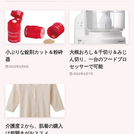
小ぶりな錠剤カット＆粉砕
大根おろし＆千切り＆みじ
器
ん切り、一台のフードプロ
セッサーで可能
2022年3月6日
2022年3月7日
介護度２から、肌着の購入
は前開きがおススメ。