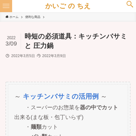
かいご の ちえ
ホーム
便利な商品
時短の必須道具：キッチンバサミ
2022
3/09
と 圧力鍋
2022年3月5日
2022年3月9日
～
キッチンバサミの活用例
～
・スーパーのお惣菜を
器の中でカット
出来る(まな板・包丁いらず)
・
麺類
カット