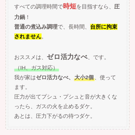
時短
すべての調理時間で
を目指すなら、
圧
力鍋
！
普通の煮込み調理
で、長時間、
台所に拘束
されません
。
ゼロ活力なべ
おススメは、
、です。
（IH、ガス対応）
我が家は
ゼロ活力なべ、
大小2個
、使って
ます。
圧力が出てプシュ・プシュと音が大きくな
ったら、ガスの火を止めるダケ。
あとは、圧力下がるの待つダケ。